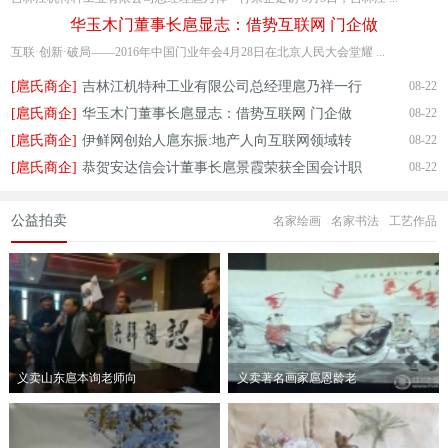
华玉木门董事长扈显志：借势互联网 门企做
互联·创新·破局——2016年中国门业年会4月28日在北京人民大会堂耀 ...
[扈氏商企]
吉林江机特种工业有限公司总经理扈乃祥一行
08-22
[扈氏商企]
华玉木门董事长扈显志：借势互联网 门企做
08-22
[扈氏商企]
伊鲜网创始人扈东振:地产人向互联网领域转
08-22
[扈氏商企]
恭贺安达信会计董事长扈景霞荣获全国会计职
08-22
公益拍卖
名家绘画
名家书法
工艺作品
义卖山东扈本询老师向
义卖著名画家扈恩龄老
总会捐赠两幅书法作品
师向总会捐赠的作品福