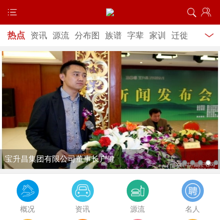
热点
资讯
源流
分布图
族谱
字辈
家训
迁徙
记载
研究考证
古代名人
当代名人
功德榜
文
学
艺术
文物古迹
宗祠陵园
扈氏企业
公益慈
善
网上寻亲
服务信息
扈耀之张嘉译《美好生活》再续“白鹿”缘
概况
资讯
源流
名人