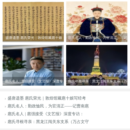
盛唐遗墨 扈氏荣光｜敦煌馆藏扈十娘
扈氏名人：勤政恤民，为官清正——记
写经考
曹南扈
扈氏名人 | 扈强接受《文艺报》深度专
扈氏寻根寻亲：黑龙江闯关东支系（万
访：
占文守
盛唐遗墨 扈氏荣光｜敦煌馆藏扈十娘写经考
扈氏名人：勤政恤民，为官清正——记曹南扈
扈氏名人 | 扈强接受《文艺报》深度专访：
扈氏寻根寻亲：黑龙江闯关东支系（万占文守