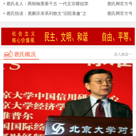
扈氏名人：两朝翰墨垂千古 一代文宗耀祖荣
扈氏网官方号
扈氏悦读：扈鹏宗亲系列散文“旧院童趣”之
扈氏网官方号
扈氏概况
进入频道>>