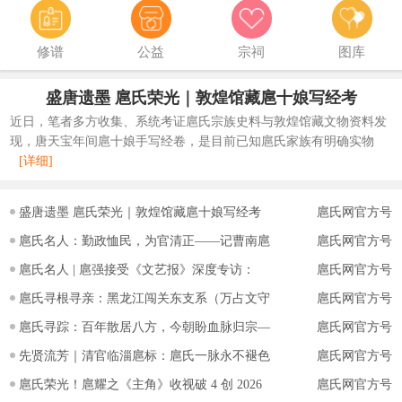
修谱
公益
宗祠
图库
盛唐遗墨 扈氏荣光｜敦煌馆藏扈十娘写经考
近日，笔者多方收集、系统考证扈氏宗族史料与敦煌馆藏文物资料发
现，唐天宝年间扈十娘手写经卷，是目前已知扈氏家族有明确实物
[详细]
盛唐遗墨 扈氏荣光｜敦煌馆藏扈十娘写经考
扈氏网官方号
扈氏名人：勤政恤民，为官清正——记曹南扈
扈氏网官方号
扈氏名人 | 扈强接受《文艺报》深度专访：
扈氏网官方号
扈氏寻根寻亲：黑龙江闯关东支系（万占文守
扈氏网官方号
扈氏寻踪：百年散居八方，今朝盼血脉归宗—
扈氏网官方号
先贤流芳｜清官临淄扈标：扈氏一脉永不褪色
扈氏网官方号
扈氏荣光！扈耀之《主角》收视破 4 创 2026
扈氏网官方号