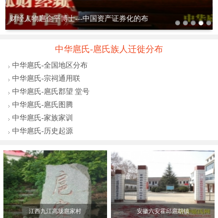
当代著名实力派书画家扈广生
中华扈氏-扈氏族人迁徙分布
中华扈氏-全国地区分布
中华扈氏-宗祠通用联
中华扈氏-扈氏郡望 堂号
中华扈氏-扈氏图腾
中华扈氏-家族家训
中华扈氏-历史起源
江西九江高垅扈家村
安徽六安霍邱扈胡镇