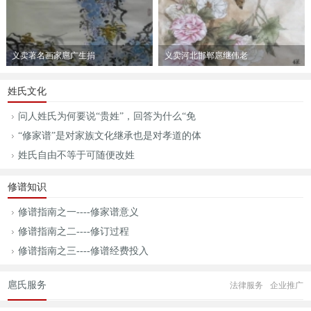
义卖著名画家扈广生捐
义卖河北邯郸扈继伟老
赠作品紫气东来一副
师的绘画作品荣华富贵
姓氏文化
问人姓氏为何要说“贵姓”，回答为什么“免
“修家谱”是对家族文化继承也是对孝道的体
姓氏自由不等于可随便改姓
修谱知识
修谱指南之一----修家谱意义
修谱指南之二----修订过程
修谱指南之三----修谱经费投入
扈氏服务
法律服务
企业推广