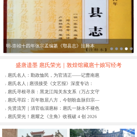
山东电视电视台《细说百家姓》之扈姓报道
盛唐遗墨 扈氏荣光｜敦煌馆藏扈十娘写经考
扈氏名人：勤政恤民，为官清正——记曹南扈
扈氏名人 | 扈强接受《文艺报》深度专访：
扈氏寻根寻亲：黑龙江闯关东支系（万占文守
扈氏寻踪：百年散居八方，今朝盼血脉归宗—
先贤流芳｜清官临淄扈标：扈氏一脉永不褪色
扈氏荣光！扈耀之《主角》收视破 4 创 2026