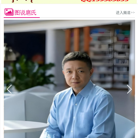
图说扈氏
进入频道>>