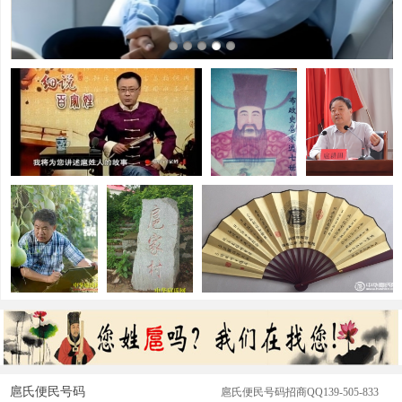
扈氏寻根寻亲：黑龙江闯关东支系（万占文守
：
扈氏寻根寻亲：黑龙江闯关东支系（万占文守永）寻族谱续辈分启事各位扈
氏宗亲、家人
山东电视电视台《细说百家姓》
著名明朝大臣
扈氏寻踪：百
之扈姓报道
扈永通
年散居八方，
今朝盼血脉归
宗—
“最葫芦”扈鲁
江西九江高垅
扈氏文化产品-扇子
写意葫芦国画
扈家村
作品巡展将在
扈氏便民号码
扈氏便民号码招商QQ139-505-833