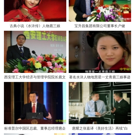
古典小说《水浒传》人物扈三娘
宝升昌集团有限公司董事长户健
西安理工大学经济与管理学院院长扈文
著名水浒人物地慧星一丈青扈三娘事迹
秀博士
标准普尔中国区总裁、董事总经理扈企
扈耀之张嘉译《美好生活》再续“白
平博士
鹿”缘