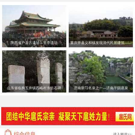
陕西省户县古遗址---甘亭遗址
重庆开县义和镇发现清代民居建筑——
扈家大
山东省临朐五井镇西峪村东古石碑
济南新72名泉之一---济南平阴扈泉
综合信息
进入频道>>