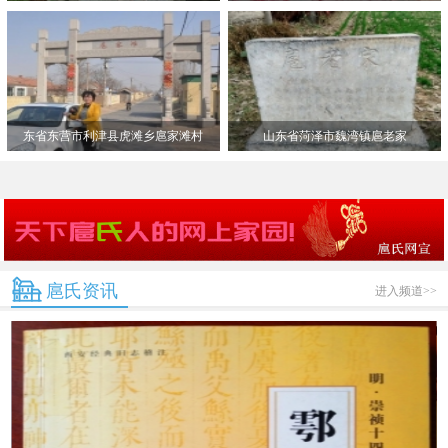
东省东营市利津县虎滩乡扈家滩村
山东省菏泽市魏湾镇扈老家
扈氏资讯
进入频道>>