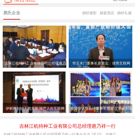
扈氏企业
婚纱摄影
婚宴酒店
婚纱礼服
吉林江机特种工业有限公司总经理扈乃
华玉木门董事长扈显志：借势互联网
祥一行
门企做
伊鲜网创始人扈东振:地产人向互联网
恭贺安达信会计董事长扈景霞荣获全国
领域转
会计职
吉林江机特种工业有限公司总经理扈乃祥一行
吉林江机特种工业有限公司总经理扈乃祥一行来企走访 3月5日，吉林江 ...