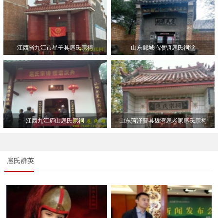
江西省九江市星子县扈氏宗祠
山东鄄城临濮镇扈氏祠堂
江西九江庐山扈氏宗祠
山东菏泽曹县魏湾扈老家扈氏宗祠
扈氏群英