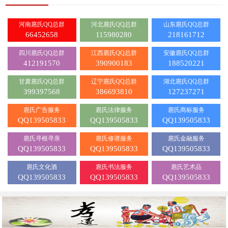
上
河南扈氏QQ总群
河北扈氏QQ总群
山东扈氏QQ总群
66452658
115980280
218161712
四川扈氏QQ总群
江西扈氏QQ总群
安徽扈氏QQ总群
412191570
390900183
188520221
甘肃扈氏QQ总群
辽宁扈氏QQ总群
湖北扈氏QQ总群
399397568
386693810
127237271
扈氏广告服务
扈氏法律服务
扈氏商标服务
QQ139505833
QQ139505833
QQ139505833
扈氏寻根寻亲
扈氏修谱服务
扈氏金融服务
QQ139505833
QQ139505833
QQ139505833
扈氏文化酒
扈氏书法服务
扈氏艺术品
QQ139505833
QQ139505833
QQ139505833