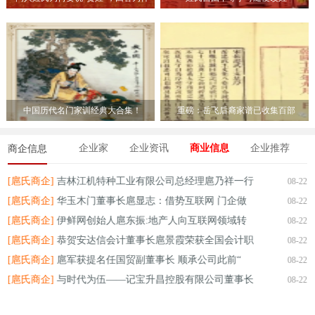
么“免
中国历代名门家训经典大合集！
重磅：岳飞后裔家谱已收集百部
企业家
企业资讯
商业信息
企业推荐
商企信息
[扈氏商企]
吉林江机特种工业有限公司总经理扈乃祥一行
[
-22
08-22
[扈氏商企]
华玉木门董事长扈显志：借势互联网 门企做
[
-22
08-22
[扈氏商企]
伊鲜网创始人扈东振:地产人向互联网领域转
[
-22
08-22
[扈氏商企]
恭贺安达信会计董事长扈景霞荣获全国会计职
[
-22
08-22
[扈氏商企]
扈军获提名任国贸副董事长 顺承公司此前“
[
-22
08-22
[扈氏商企]
与时代为伍——记宝升昌控股有限公司董事长
[
08-22