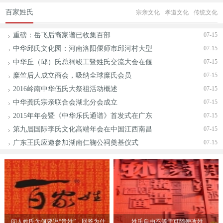
百家姓氏
宗亲文化
孝道文化
传统文化
重磅：岳飞后裔家谱已收集百部
07-15
中华邱氏文化园：河南洛阳偃师市邱河村大型
07-15
中华丘（邱）氏总祠竣工暨姓氏交流大会在偃
07-15
糜竺后人成立商会，吸纳全球糜氏会员
07-15
2016岭南中华伍氏大祭祖活动概述
07-15
中华龚氏宗亲联合会湖北分会成立
07-15
2015年年会暨《中华乐氏通谱》首发式在广东
07-15
第九届国际李氏文化高端年会在中国江西南昌
07-15
广东王氏应邀参加湖南仁鞠公祠奠基仪式
07-15
问人姓氏为何要说“贵姓”，回答为什
姓氏自由不等于可随便改姓